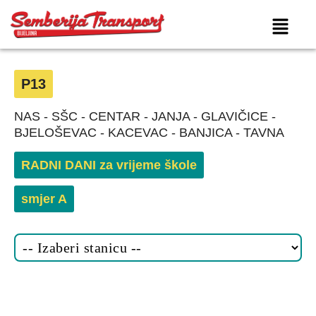
P13
NAS - SŠC - CENTAR - JANJA - GLAVIČICE -
BJELOŠEVAC - KACEVAC - BANJICA - TAVNA
RADNI DANI za vrijeme škole
smjer A