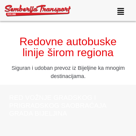
Redovne autobuske
linije širom regiona
Siguran i udoban prevoz iz Bijeljine ka mnogim
destinacijama.
RED VOŽNJE GRADSKOG I
PRIGRADSKOG SAOBRAĆAJA
GRADA BIJELJINA